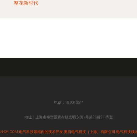
整花新时代
电话：1800135**
地址：上海市奉贤区青村镇光明东街1号第20幢2135室
N-SH.COM
电气科技领域内的技术开发
奥衍电气科技（上海）有限公司
电气科技领