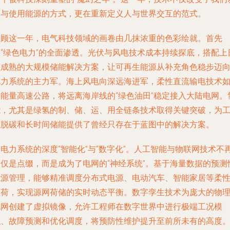
取与使用能源的方式，更在重新定义人与世界交互的范式。
回顾这一年，电气科技领域的画卷由几抹浓重的色彩绘就。首先
是“绿色电力”的全面渗透。光伏与风电技术成本持续探底，搭配上
益成熟的大规模储能解决方案，让可再生能源从补充角色稳步迈
电力系统的主力军。海上风电向深远海进军，柔性直流输电技术
同能量高速公路，将远离海岸线的“绿色油田”稳定接入大陆电网。
能，尤其是绿氢的制、储、运、用全链条技术取得关键突破，为
业脱碳和长时间储能提供了曾经只存在于蓝图中的解决方案。
电力系统的深度“智能化”与“数字化”。人工智能与物联网技术不
仅仅是点缀，而是成为了电网的“神经系统”。基于海量数据的预测
能源管理，能够精准调度分布式电源、电动汽车、智能家居等柔
负荷，实现源网荷储的实时动态平衡。数字孪生技术为庞大的物
电网创建了虚拟镜像，允许工程师在数字世界中进行极端工况模
拟、故障预测和优化调度，将预防性维护提升至前所未有的高度