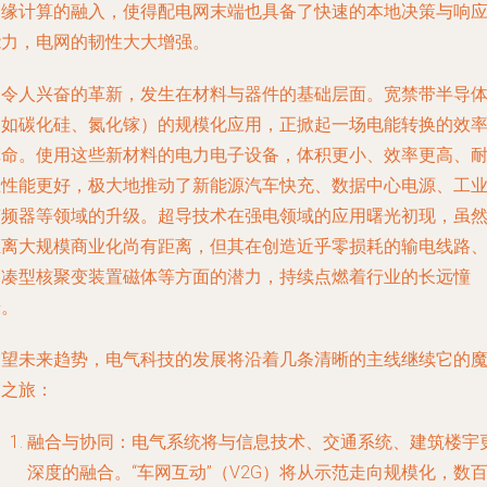
边缘计算的融入，使得配电网末端也具备了快速的本地决策与响
能力，电网的韧性大大增强。
更令人兴奋的革新，发生在材料与器件的基础层面。宽禁带半导
（如碳化硅、氮化镓）的规模化应用，正掀起一场电能转换的效
革命。使用这些新材料的电力电子设备，体积更小、效率更高、
温性能更好，极大地推动了新能源汽车快充、数据中心电源、工
变频器等领域的升级。超导技术在强电领域的应用曙光初现，虽
距离大规模商业化尚有距离，但其在创造近乎零损耗的输电线路
紧凑型核聚变装置磁体等方面的潜力，持续点燃着行业的长远憧
憬。
展望未来趋势，电气科技的发展将沿着几条清晰的主线继续它的
幻之旅：
融合与协同
：电气系统将与信息技术、交通系统、建筑楼宇
深度的融合。“车网互动”（V2G）将从示范走向规模化，数