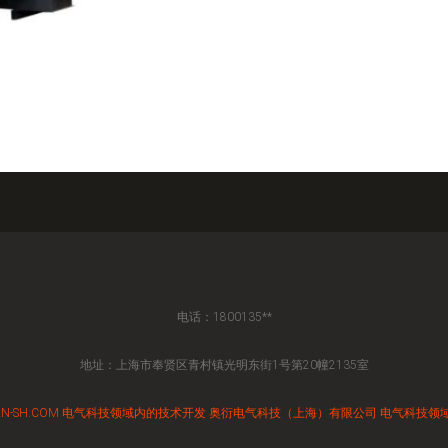
电话：1800135**
地址：上海市奉贤区青村镇光明东街1号第20幢2135室
N-SH.COM
电气科技领域内的技术开发
奥衍电气科技（上海）有限公司
电气科技领