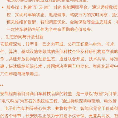
服务端
：构建“车-云-端”一体的智能网联平台。通过远程数据
控，实现对车辆状态、电池健康、驾驶行为的实时洞察，提
预见性维护提醒、智能调度优化、金融保险等全生态服务，
一次性车辆销售延伸为全生命周期的价值服务。
、 生态协同与开放创新
长安凯程深知，转型非一己之力可成。公司正积极与电池、芯片
软件、算法、基础设施等领域的头部科技企业及科研机构建立战
合作，共建开放协同的创新生态。通过联合开发、技术共享、标
共建，快速吸纳前沿技术，共同解决商用车电动化、智能化进程
的共性难题与场景痛点。
**
长安凯程向新能源商用车科技品牌的转型，是一条以“数智”为引擎
以“电气科技”为基石的系统性工程。通过持续深耕电驱动、电池管
理、电子电气架构等核心技术，并将数字化、智能化贯穿于价值
造的各个环节，长安凯程正致力于打造不仅环保、更兼具高效、