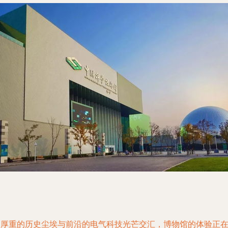
当厚重的历史尘埃与前沿的电气科技光芒交汇，博物馆的体验正