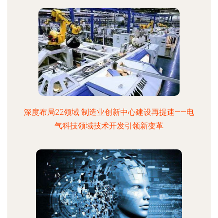
深度布局22领域 制造业创新中心建设再提速——电
气科技领域技术开发引领新变革