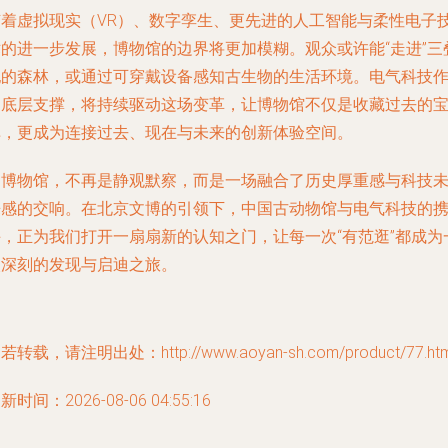
随着虚拟现实（VR）、数字孪生、更先进的人工智能与柔性电子
术的进一步发展，博物馆的边界将更加模糊。观众或许能“走进”三
纪的森林，或通过可穿戴设备感知古生物的生活环境。电气科技
为底层支撑，将持续驱动这场变革，让博物馆不仅是收藏过去的
库，更成为连接过去、现在与未来的创新体验空间。
逛博物馆，不再是静观默察，而是一场融合了历史厚重感与科技
来感的交响。在北京文博的引领下，中国古动物馆与电气科技的
手，正为我们打开一扇扇新的认知之门，让每一次“有范逛”都成为
次深刻的发现与启迪之旅。
若转载，请注明出处：http://www.aoyan-sh.com/product/77.htm
新时间：2026-08-06 04:55:16