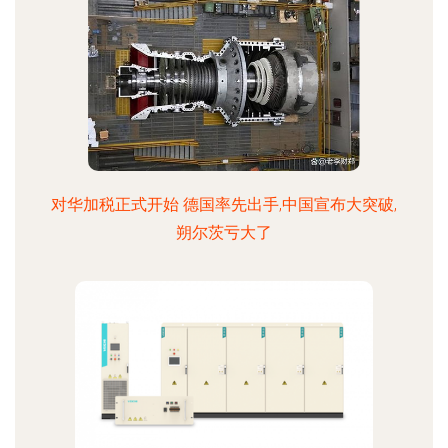
对华加税正式开始 德国率先出手,中国宣布大突破,
朔尔茨亏大了