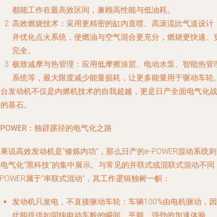
都能工作在最高效区间，兼顾高性能与低油耗。
高效燃烧技术
：采用更精密的缸内直喷、高滚流比气道设计
并优化点火系统，使燃油与空气混合更充分，燃烧更快速、
完全。
极致减摩与热管理
：应用低摩擦涂层、电动水泵、智能热管
系统等，最大限度减少能量损耗，让更多能量用于驱动车轮
这台发动机不仅是内燃机技术的自我超越，更是日产全面电气化
略的基石。
-POWER：独辟蹊径的电气化之路
果说高效发动机是“修炼内功”，那么日产的e-POWER混动系统
其电气化“黑科技”的集中展示。与常见的并联式或混联式混动不同
-POWER属于“串联式混动”，其工作逻辑独树一帜：
发动机只发电，不直接驱动车轮
：车辆100%由电机驱动，因
此能提供如同纯电动车般的瞬间、平顺、强劲的加速体验。