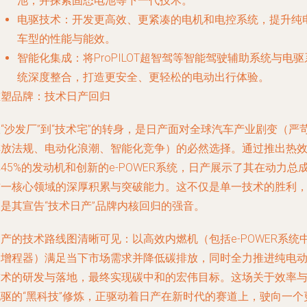
池，并探索固态电池等下一代技术。
电驱技术
：开发更高效、更紧凑的电机和电控系统，提升纯
车型的性能与能效。
智能化集成
：将ProPILOT超智驾等智能驾驶辅助系统与电驱
统深度整合，打造更安全、更轻松的电动出行体验。
重塑品牌：技术日产回归
“沙发厂”到“技术宅”的转身，是日产面对全球汽车产业剧变（严
排放法规、电动化浪潮、智能化竞争）的必然选择。通过推出热
45%的发动机和创新的e-POWER系统，日产展示了其在动力总
这一核心领域的深厚积累与突破能力。这不仅是单一技术的胜利
是其宣告“技术日产”品牌内核回归的强音。
产的技术路线图清晰可见：以高效内燃机（包括e-POWER系统
的增程器）满足当下市场需求并降低碳排放，同时全力推进纯电
技术的研发与落地，最终实现碳中和的宏伟目标。这场关于效率
电驱的“黑科技”修炼，正驱动着日产在新时代的赛道上，驶向一个